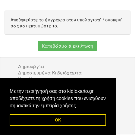
Αποθηκεύστε το έγγραφο στον υπολογιστή / συσκευή
σας και εκτυπώστε το.
Κατεβάσμα & εκτύπωση
Δημιουργία
Δημοσιευμένα Κηδειόχαρτα
Κατάλογος επιχειρήσεων
Όροι Χρήσης
Διαφήμιση
Με την περιήγησή σας στο kidioxarto.gr
Επικοινωνία
αποδέχεστε τη χρήση cookies που ενισχύουν
σημαντικά την εμπειρία χρήσης.
OK
© 2026 Kidioxarto.gr /
Επικοινωνία