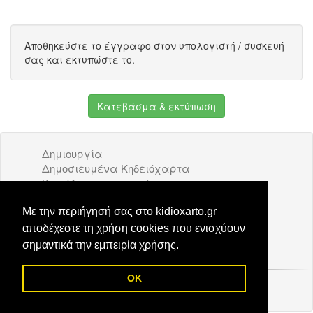
Αποθηκεύστε το έγγραφο στον υπολογιστή / συσκευή
σας και εκτυπώστε το.
Κατεβάσμα & εκτύπωση
Δημιουργία
Δημοσιευμένα Κηδειόχαρτα
Κατάλογος επιχειρήσεων
Όροι Χρήσης
Διαφήμιση
Με την περιήγησή σας στο kidioxarto.gr
Επικοινωνία
αποδέχεστε τη χρήση cookies που ενισχύουν
σημαντικά την εμπειρία χρήσης.
OK
© 2026 Kidioxarto.gr /
Επικοινωνία