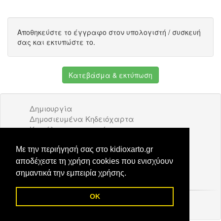
Αποθηκεύστε το έγγραφο στον υπολογιστή / συσκευή
σας και εκτυπώστε το.
Κατεβάσμα & εκτύπωση
Δημιουργία
Δημοσιευμένα Κηδειόχαρτα
Κατάλογος επιχειρήσεων
Όροι Χρήσης
Διαφήμιση
Με την περιήγησή σας στο kidioxarto.gr
Επικοινωνία
αποδέχεστε τη χρήση cookies που ενισχύουν
σημαντικά την εμπειρία χρήσης.
Ενα
Ετήσιο Μνημόσυνο
δημιουργήθηκε στην
εφαρμογή μας
πριν από 18
OK
© 2026 Kidioxarto.gr /
Επικοινωνία
ώρες