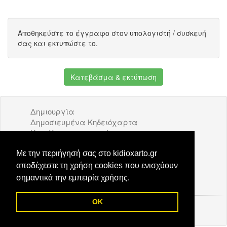
Αποθηκεύστε το έγγραφο στον υπολογιστή / συσκευή
σας και εκτυπώστε το.
Κατεβάσμα & εκτύπωση
Δημιουργία
Δημοσιευμένα Κηδειόχαρτα
Κατάλογος επιχειρήσεων
Όροι Χρήσης
Διαφήμιση
Με την περιήγησή σας στο kidioxarto.gr
Επικοινωνία
αποδέχεστε τη χρήση cookies που ενισχύουν
σημαντικά την εμπειρία χρήσης.
Ενα
40/ημερο μνημόσυνο
δημιουργήθηκε στην
εφαρμογή μας
πριν από 3
OK
© 2026 Kidioxarto.gr /
Επικοινωνία
ώρες