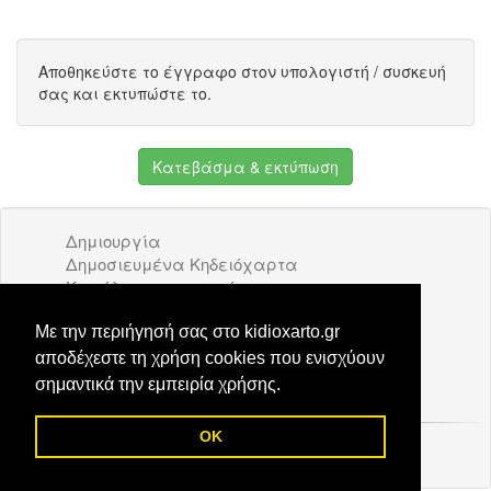
Αποθηκεύστε το έγγραφο στον υπολογιστή / συσκευή
σας και εκτυπώστε το.
Κατεβάσμα & εκτύπωση
Δημιουργία
Δημοσιευμένα Κηδειόχαρτα
Κατάλογος επιχειρήσεων
Όροι Χρήσης
Διαφήμιση
Με την περιήγησή σας στο kidioxarto.gr
Επικοινωνία
αποδέχεστε τη χρήση cookies που ενισχύουν
σημαντικά την εμπειρία χρήσης.
OK
© 2026 Kidioxarto.gr /
Επικοινωνία