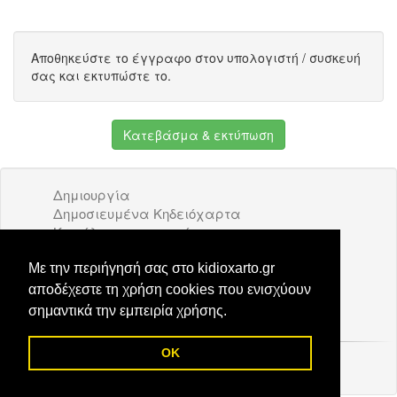
Αποθηκεύστε το έγγραφο στον υπολογιστή / συσκευή
σας και εκτυπώστε το.
Κατεβάσμα & εκτύπωση
Δημιουργία
Δημοσιευμένα Κηδειόχαρτα
Κατάλογος επιχειρήσεων
Όροι Χρήσης
Διαφήμιση
Με την περιήγησή σας στο kidioxarto.gr
Επικοινωνία
αποδέχεστε τη χρήση cookies που ενισχύουν
σημαντικά την εμπειρία χρήσης.
OK
© 2026 Kidioxarto.gr /
Επικοινωνία