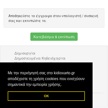
Αποθηκεύστε το έγγραφο στον υπολογιστή / συσκευή
σας και εκτυπώστε το.
Κατεβάσμα & εκτύπωση
Δημιουργία
Δημοσιευμένα Κηδειόχαρτα
Κατάλογος επιχειρήσεων
Όροι Χρήσης
Διαφήμιση
Με την περιήγησή σας στο kidioxarto.gr
Επικοινωνία
αποδέχεστε τη χρήση cookies που ενισχύουν
σημαντικά την εμπειρία χρήσης.
OK
© 2026 Kidioxarto.gr /
Επικοινωνία