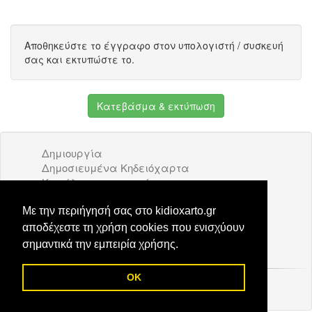
Αποθηκεύστε το έγγραφο στον υπολογιστή / συσκευή
σας και εκτυπώστε το.
Κατεβάσμα & εκτύπωση
Δημιουργία
Δημοσιευμένα Κηδειόχαρτα
Κατάλογος επιχειρήσεων
Όροι Χρήσης
Διαφήμιση
Με την περιήγησή σας στο kidioxarto.gr
Επικοινωνία
αποδέχεστε τη χρήση cookies που ενισχύουν
σημαντικά την εμπειρία χρήσης.
Ενα
Ετήσιο Μνημόσυνο
δημιουργήθηκε στην
εφαρμογή μας
πριν από 16
OK
© 2026 Kidioxarto.gr /
Επικοινωνία
ώρες