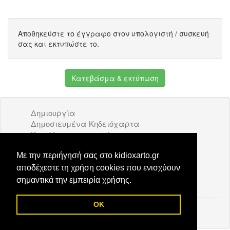
Αποθηκεύστε το έγγραφο στον υπολογιστή / συσκευή
σας και εκτυπώστε το.
Κατεβάσμα & εκτύπωση
Δημιουργία
Δημοσιευμένα Κηδειόχαρτα
Κατάλογος επιχειρήσεων
Όροι Χρήσης
Διαφήμιση
Με την περιήγησή σας στο kidioxarto.gr
Επικοινωνία
αποδέχεστε τη χρήση cookies που ενισχύουν
σημαντικά την εμπειρία χρήσης.
OK
© 2026 Kidioxarto.gr /
Επικοινωνία