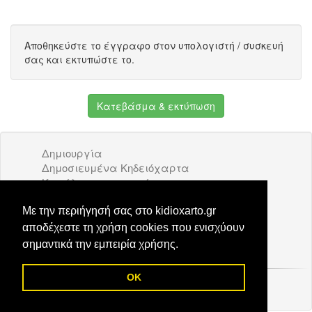
Αποθηκεύστε το έγγραφο στον υπολογιστή / συσκευή
σας και εκτυπώστε το.
Κατεβάσμα & εκτύπωση
Δημιουργία
Δημοσιευμένα Κηδειόχαρτα
Κατάλογος επιχειρήσεων
Όροι Χρήσης
Διαφήμιση
Με την περιήγησή σας στο kidioxarto.gr
Επικοινωνία
αποδέχεστε τη χρήση cookies που ενισχύουν
σημαντικά την εμπειρία χρήσης.
OK
© 2026 Kidioxarto.gr /
Επικοινωνία