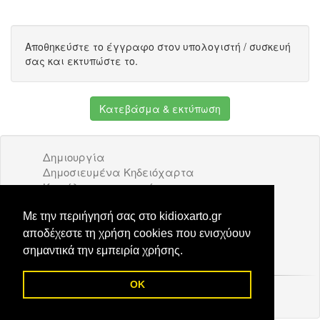
Αποθηκεύστε το έγγραφο στον υπολογιστή / συσκευή
σας και εκτυπώστε το.
Κατεβάσμα & εκτύπωση
Δημιουργία
Δημοσιευμένα Κηδειόχαρτα
Κατάλογος επιχειρήσεων
Όροι Χρήσης
Διαφήμιση
Με την περιήγησή σας στο kidioxarto.gr
Επικοινωνία
αποδέχεστε τη χρήση cookies που ενισχύουν
σημαντικά την εμπειρία χρήσης.
OK
© 2026 Kidioxarto.gr /
Επικοινωνία