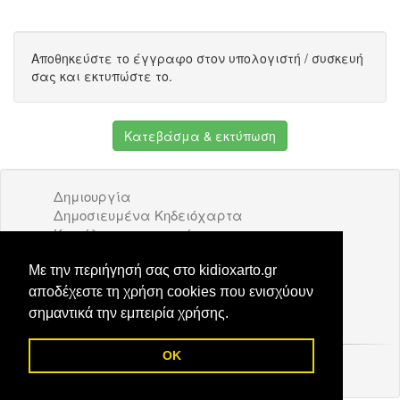
Αποθηκεύστε το έγγραφο στον υπολογιστή / συσκευή
σας και εκτυπώστε το.
Κατεβάσμα & εκτύπωση
Δημιουργία
Δημοσιευμένα Κηδειόχαρτα
Κατάλογος επιχειρήσεων
Όροι Χρήσης
Διαφήμιση
Με την περιήγησή σας στο kidioxarto.gr
Επικοινωνία
αποδέχεστε τη χρήση cookies που ενισχύουν
σημαντικά την εμπειρία χρήσης.
OK
© 2026 Kidioxarto.gr /
Επικοινωνία