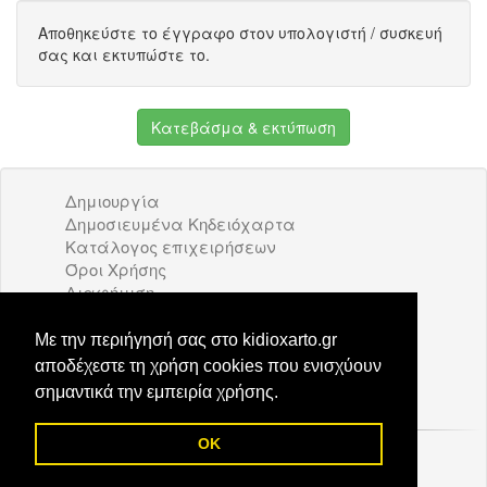
Αποθηκεύστε το έγγραφο στον υπολογιστή / συσκευή
σας και εκτυπώστε το.
Κατεβάσμα & εκτύπωση
Δημιουργία
Δημοσιευμένα Κηδειόχαρτα
Κατάλογος επιχειρήσεων
Όροι Χρήσης
Διαφήμιση
Επικοινωνία
Με την περιήγησή σας στο kidioxarto.gr
kidioxarto.gr
αποδέχεστε τη χρήση cookies που ενισχύουν
σημαντικά την εμπειρία χρήσης.
OK
© 2026 Kidioxarto.gr /
Επικοινωνία