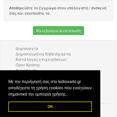
Αποθηκεύστε το έγγραφο στον υπολογιστή / συσκευή
σας και εκτυπώστε το.
Κατεβάσμα & εκτύπωση
Δημιουργία
Δημοσιευμένα Κηδειόχαρτα
Κατάλογος επιχειρήσεων
Όροι Χρήσης
Διαφήμιση
Επικοινωνία
Με την περιήγησή σας στο kidioxarto.gr
kidioxarto.gr
αποδέχεστε τη χρήση cookies που ενισχύουν
σημαντικά την εμπειρία χρήσης.
OK
© 2026 Kidioxarto.gr /
Επικοινωνία