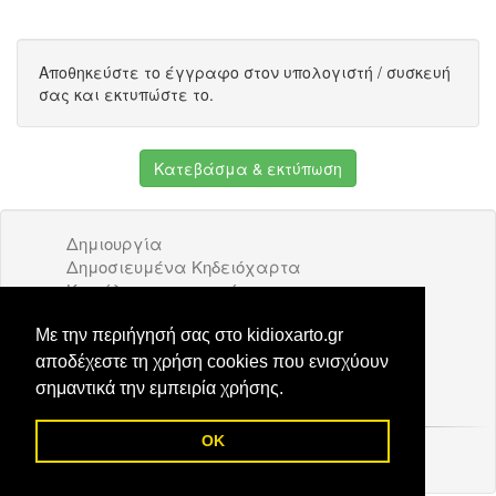
Αποθηκεύστε το έγγραφο στον υπολογιστή / συσκευή
σας και εκτυπώστε το.
Κατεβάσμα & εκτύπωση
Δημιουργία
Δημοσιευμένα Κηδειόχαρτα
Κατάλογος επιχειρήσεων
Όροι Χρήσης
Διαφήμιση
Με την περιήγησή σας στο kidioxarto.gr
Επικοινωνία
αποδέχεστε τη χρήση cookies που ενισχύουν
σημαντικά την εμπειρία χρήσης.
OK
© 2026 Kidioxarto.gr /
Επικοινωνία