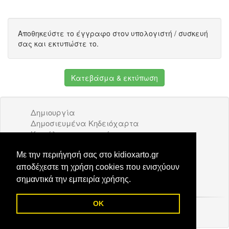
Αποθηκεύστε το έγγραφο στον υπολογιστή / συσκευή
σας και εκτυπώστε το.
Κατεβάσμα & εκτύπωση
Δημιουργία
Δημοσιευμένα Κηδειόχαρτα
Κατάλογος επιχειρήσεων
Όροι Χρήσης
Διαφήμιση
Με την περιήγησή σας στο kidioxarto.gr
Επικοινωνία
αποδέχεστε τη χρήση cookies που ενισχύουν
σημαντικά την εμπειρία χρήσης.
OK
© 2026 Kidioxarto.gr /
Επικοινωνία