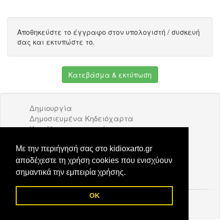
Αποθηκεύστε το έγγραφο στον υπολογιστή / συσκευή
σας και εκτυπώστε το.
Κατεβάσμα & εκτύπωση
Δημιουργία
Δημοσιευμένα Κηδειόχαρτα
Κατάλογος επιχειρήσεων
Όροι Χρήσης
Διαφήμιση
Με την περιήγησή σας στο kidioxarto.gr
Επικοινωνία
αποδέχεστε τη χρήση cookies που ενισχύουν
σημαντικά την εμπειρία χρήσης.
OK
© 2026 Kidioxarto.gr /
Επικοινωνία