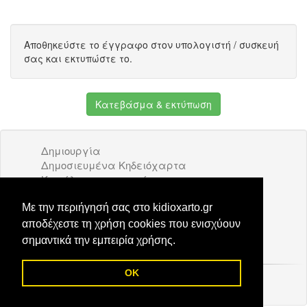
Αποθηκεύστε το έγγραφο στον υπολογιστή / συσκευή
σας και εκτυπώστε το.
Κατεβάσμα & εκτύπωση
Δημιουργία
Δημοσιευμένα Κηδειόχαρτα
Κατάλογος επιχειρήσεων
Όροι Χρήσης
Διαφήμιση
Με την περιήγησή σας στο kidioxarto.gr
Επικοινωνία
αποδέχεστε τη χρήση cookies που ενισχύουν
σημαντικά την εμπειρία χρήσης.
OK
© 2026 Kidioxarto.gr /
Επικοινωνία