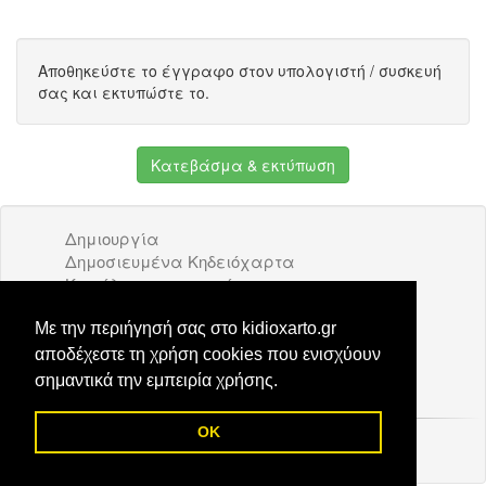
Αποθηκεύστε το έγγραφο στον υπολογιστή / συσκευή
σας και εκτυπώστε το.
Κατεβάσμα & εκτύπωση
Δημιουργία
Δημοσιευμένα Κηδειόχαρτα
Κατάλογος επιχειρήσεων
Όροι Χρήσης
Διαφήμιση
Με την περιήγησή σας στο kidioxarto.gr
Επικοινωνία
αποδέχεστε τη χρήση cookies που ενισχύουν
σημαντικά την εμπειρία χρήσης.
OK
© 2026 Kidioxarto.gr /
Επικοινωνία