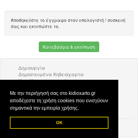
Αποθηκεύστε το έγγραφο στον υπολογιστή / συσκευή
σας και εκτυπώστε το.
Κατεβάσμα & εκτύπωση
Δημιουργία
Δημοσιευμένα Κηδειόχαρτα
Κατάλογος επιχειρήσεων
Όροι Χρήσης
Διαφήμιση
Με την περιήγησή σας στο kidioxarto.gr
Επικοινωνία
αποδέχεστε τη χρήση cookies που ενισχύουν
σημαντικά την εμπειρία χρήσης.
OK
© 2026 Kidioxarto.gr /
Επικοινωνία