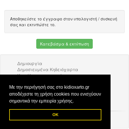
Αποθηκεύστε το έγγραφο στον υπολογιστή / συσκευή
σας και εκτυπώστε το.
Κατεβάσμα & εκτύπωση
Δημιουργία
Δημοσιευμένα Κηδειόχαρτα
Κατάλογος επιχειρήσεων
Όροι Χρήσης
Διαφήμιση
Με την περιήγησή σας στο kidioxarto.gr
Επικοινωνία
αποδέχεστε τη χρήση cookies που ενισχύουν
σημαντικά την εμπειρία χρήσης.
OK
© 2026 Kidioxarto.gr /
Επικοινωνία