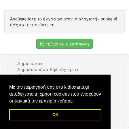
Αποθηκεύστε το έγγραφο στον υπολογιστή / συσκευή
σας και εκτυπώστε το.
Κατεβάσμα & εκτύπωση
Δημιουργία
Δημοσιευμένα Κηδειόχαρτα
Κατάλογος επιχειρήσεων
Όροι Χρήσης
Διαφήμιση
Με την περιήγησή σας στο kidioxarto.gr
Επικοινωνία
αποδέχεστε τη χρήση cookies που ενισχύουν
σημαντικά την εμπειρία χρήσης.
OK
© 2026 Kidioxarto.gr /
Επικοινωνία