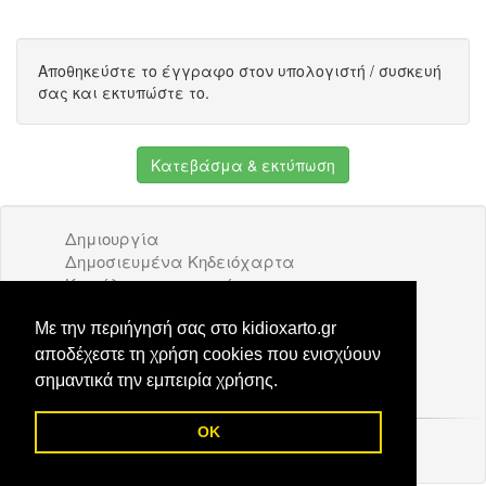
Αποθηκεύστε το έγγραφο στον υπολογιστή / συσκευή
σας και εκτυπώστε το.
Κατεβάσμα & εκτύπωση
Δημιουργία
Δημοσιευμένα Κηδειόχαρτα
Κατάλογος επιχειρήσεων
Όροι Χρήσης
Διαφήμιση
Με την περιήγησή σας στο kidioxarto.gr
Επικοινωνία
αποδέχεστε τη χρήση cookies που ενισχύουν
σημαντικά την εμπειρία χρήσης.
OK
© 2026 Kidioxarto.gr /
Επικοινωνία