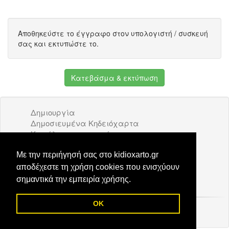
Αποθηκεύστε το έγγραφο στον υπολογιστή / συσκευή
σας και εκτυπώστε το.
Κατεβάσμα & εκτύπωση
Δημιουργία
Δημοσιευμένα Κηδειόχαρτα
Κατάλογος επιχειρήσεων
Όροι Χρήσης
Διαφήμιση
Με την περιήγησή σας στο kidioxarto.gr
Επικοινωνία
αποδέχεστε τη χρήση cookies που ενισχύουν
σημαντικά την εμπειρία χρήσης.
OK
© 2026 Kidioxarto.gr /
Επικοινωνία