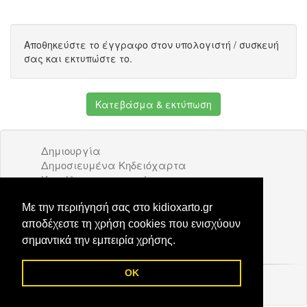
Αποθηκεύστε το έγγραφο στον υπολογιστή / συσκευή
σας και εκτυπώστε το.
Κατεβάσμα & εκτύπωση
Δημιουργία
Δημοσιευμένα Κηδειόχαρτα
Κατάλογος επιχειρήσεων
Όροι Χρήσης
Διαφήμιση
Με την περιήγησή σας στο kidioxarto.gr
Επικοινωνία
αποδέχεστε τη χρήση cookies που ενισχύουν
σημαντικά την εμπειρία χρήσης.
OK
© 2026 Kidioxarto.gr /
Επικοινωνία