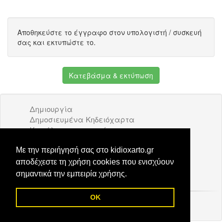
Αποθηκεύστε το έγγραφο στον υπολογιστή / συσκευή
σας και εκτυπώστε το.
Κατεβάσμα & εκτύπωση
Δημιουργία
Δημοσιευμένα Κηδειόχαρτα
Κατάλογος επιχειρήσεων
Όροι Χρήσης
Διαφήμιση
Με την περιήγησή σας στο kidioxarto.gr
Επικοινωνία
αποδέχεστε τη χρήση cookies που ενισχύουν
σημαντικά την εμπειρία χρήσης.
OK
© 2026 Kidioxarto.gr /
Επικοινωνία