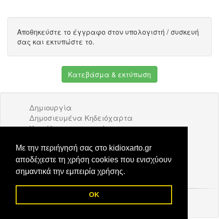
Αποθηκεύστε το έγγραφο στον υπολογιστή / συσκευή
σας και εκτυπώστε το.
Κατεβάσμα & εκτύπωση
Δημιουργία
Δημοσιευμένα Κηδειόχαρτα
Κατάλογος επιχειρήσεων
Όροι Χρήσης
Διαφήμιση
Με την περιήγησή σας στο kidioxarto.gr
Επικοινωνία
αποδέχεστε τη χρήση cookies που ενισχύουν
σημαντικά την εμπειρία χρήσης.
OK
© 2026 Kidioxarto.gr /
Επικοινωνία