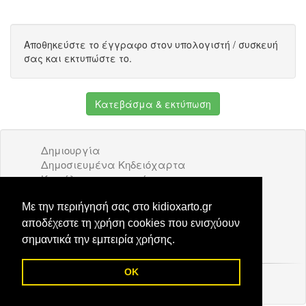
Αποθηκεύστε το έγγραφο στον υπολογιστή / συσκευή
σας και εκτυπώστε το.
Κατεβάσμα & εκτύπωση
Δημιουργία
Δημοσιευμένα Κηδειόχαρτα
Κατάλογος επιχειρήσεων
Όροι Χρήσης
Διαφήμιση
Με την περιήγησή σας στο kidioxarto.gr
Επικοινωνία
αποδέχεστε τη χρήση cookies που ενισχύουν
σημαντικά την εμπειρία χρήσης.
OK
© 2026 Kidioxarto.gr /
Επικοινωνία