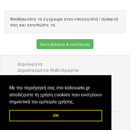
Αποθηκεύστε το έγγραφο στον υπολογιστή / συσκευή
σας και εκτυπώστε το.
Κατεβάσμα & εκτύπωση
Δημιουργία
Δημοσιευμένα Κηδειόχαρτα
Κατάλογος επιχειρήσεων
Όροι Χρήσης
Διαφήμιση
Με την περιήγησή σας στο kidioxarto.gr
Επικοινωνία
αποδέχεστε τη χρήση cookies που ενισχύουν
σημαντικά την εμπειρία χρήσης.
OK
© 2026 Kidioxarto.gr /
Επικοινωνία