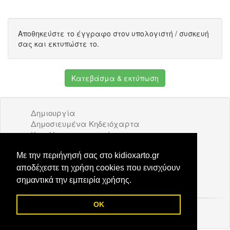
Αποθηκεύστε το έγγραφο στον υπολογιστή / συσκευή
σας και εκτυπώστε το.
Κατεβάσμα & εκτύπωση
Δημιουργία
Δημοσιευμένα Κηδειόχαρτα
Κατάλογος επιχειρήσεων
Όροι Χρήσης
Διαφήμιση
Με την περιήγησή σας στο kidioxarto.gr
Επικοινωνία
αποδέχεστε τη χρήση cookies που ενισχύουν
σημαντικά την εμπειρία χρήσης.
OK
© 2026 Kidioxarto.gr /
Επικοινωνία