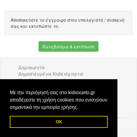
Αποθηκεύστε το έγγραφο στον υπολογιστή / συσκευή
σας και εκτυπώστε το.
Κατεβάσμα & εκτύπωση
Δημιουργία
Δημοσιευμένα Κηδειόχαρτα
Κατάλογος επιχειρήσεων
Όροι Χρήσης
Διαφήμιση
Με την περιήγησή σας στο kidioxarto.gr
Επικοινωνία
αποδέχεστε τη χρήση cookies που ενισχύουν
σημαντικά την εμπειρία χρήσης.
OK
© 2026 Kidioxarto.gr /
Επικοινωνία