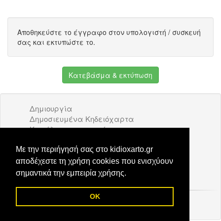
Αποθηκεύστε το έγγραφο στον υπολογιστή / συσκευή
σας και εκτυπώστε το.
Κατεβάσμα & εκτύπωση
Δημιουργία
Δημοσιευμένα Κηδειόχαρτα
Κατάλογος επιχειρήσεων
Όροι Χρήσης
Διαφήμιση
Με την περιήγησή σας στο kidioxarto.gr
Επικοινωνία
αποδέχεστε τη χρήση cookies που ενισχύουν
σημαντικά την εμπειρία χρήσης.
OK
© 2026 Kidioxarto.gr /
Επικοινωνία