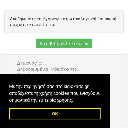
Αποθηκεύστε το έγγραφο στον υπολογιστή / συσκευή
σας και εκτυπώστε το.
Κατεβάσμα & εκτύπωση
Δημιουργία
Δημοσιευμένα Κηδειόχαρτα
Κατάλογος επιχειρήσεων
Όροι Χρήσης
Διαφήμιση
Με την περιήγησή σας στο kidioxarto.gr
Επικοινωνία
αποδέχεστε τη χρήση cookies που ενισχύουν
σημαντικά την εμπειρία χρήσης.
OK
© 2026 Kidioxarto.gr /
Επικοινωνία