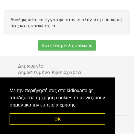
Αποθηκεύστε το έγγραφο στον υπολογιστή / συσκευή
σας και εκτυπώστε το.
Κατεβάσμα & εκτύπωση
Δημιουργία
Δημοσιευμένα Κηδειόχαρτα
Κατάλογος επιχειρήσεων
Όροι Χρήσης
Διαφήμιση
Με την περιήγησή σας στο kidioxarto.gr
Επικοινωνία
αποδέχεστε τη χρήση cookies που ενισχύουν
σημαντικά την εμπειρία χρήσης.
OK
© 2026 Kidioxarto.gr /
Επικοινωνία