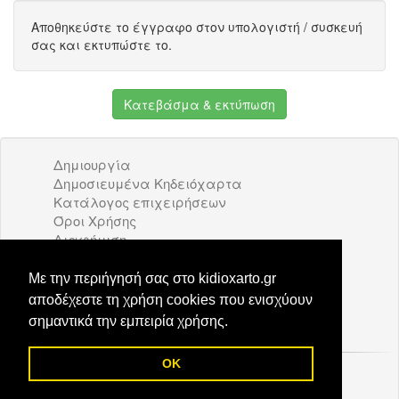
Αποθηκεύστε το έγγραφο στον υπολογιστή / συσκευή
σας και εκτυπώστε το.
Κατεβάσμα & εκτύπωση
Δημιουργία
Δημοσιευμένα Κηδειόχαρτα
Κατάλογος επιχειρήσεων
Όροι Χρήσης
Διαφήμιση
Επικοινωνία
Με την περιήγησή σας στο kidioxarto.gr
kidioxarto.gr
αποδέχεστε τη χρήση cookies που ενισχύουν
σημαντικά την εμπειρία χρήσης.
Ενα
40/ημερο μνημόσυνο
δημιουργήθηκε στην
εφαρμογή μας
πριν από 12
OK
© 2026 Kidioxarto.gr /
Επικοινωνία
ώρες