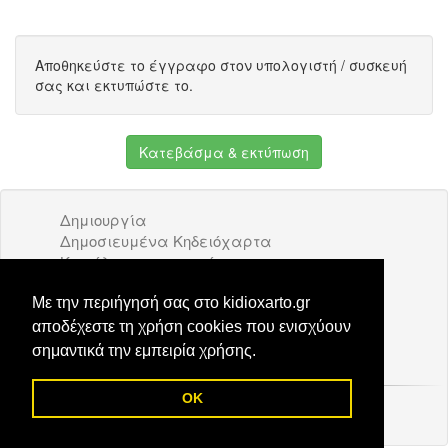
Αποθηκεύστε το έγγραφο στον υπολογιστή / συσκευή
σας και εκτυπώστε το.
Κατεβάσμα & εκτύπωση
Δημιουργία
Δημοσιευμένα Κηδειόχαρτα
Κατάλογος επιχειρήσεων
Όροι Χρήσης
Διαφήμιση
Με την περιήγησή σας στο kidioxarto.gr
Επικοινωνία
αποδέχεστε τη χρήση cookies που ενισχύουν
σημαντικά την εμπειρία χρήσης.
OK
© 2026 Kidioxarto.gr /
Επικοινωνία