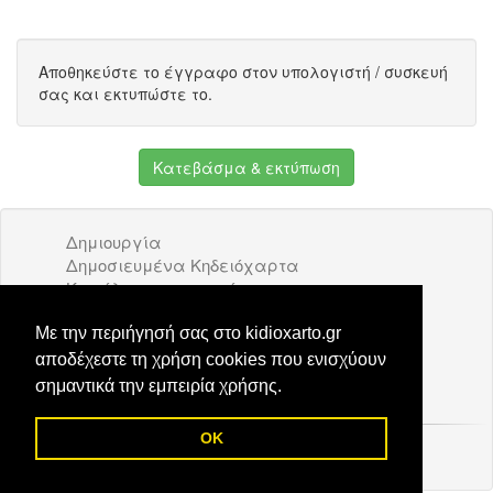
Αποθηκεύστε το έγγραφο στον υπολογιστή / συσκευή
σας και εκτυπώστε το.
Κατεβάσμα & εκτύπωση
Δημιουργία
Δημοσιευμένα Κηδειόχαρτα
Κατάλογος επιχειρήσεων
Όροι Χρήσης
Διαφήμιση
Με την περιήγησή σας στο kidioxarto.gr
Επικοινωνία
αποδέχεστε τη χρήση cookies που ενισχύουν
σημαντικά την εμπειρία χρήσης.
OK
© 2026 Kidioxarto.gr /
Επικοινωνία