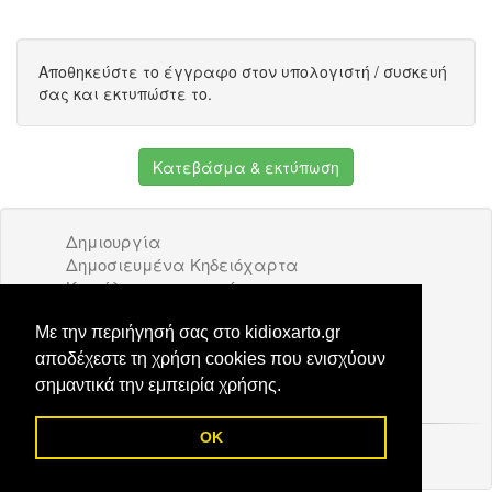
Αποθηκεύστε το έγγραφο στον υπολογιστή / συσκευή
σας και εκτυπώστε το.
Κατεβάσμα & εκτύπωση
Δημιουργία
Δημοσιευμένα Κηδειόχαρτα
Κατάλογος επιχειρήσεων
Όροι Χρήσης
Διαφήμιση
Με την περιήγησή σας στο kidioxarto.gr
Επικοινωνία
αποδέχεστε τη χρήση cookies που ενισχύουν
σημαντικά την εμπειρία χρήσης.
OK
© 2026 Kidioxarto.gr /
Επικοινωνία