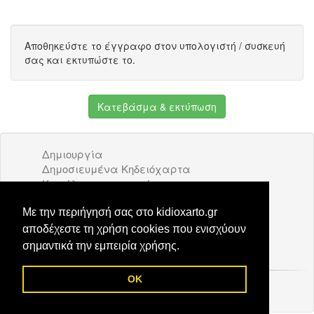
Αποθηκεύστε το έγγραφο στον υπολογιστή / συσκευή
σας και εκτυπώστε το.
Κατεβάσμα & εκτύπωση
Δημιουργία
Δημοσιευμένα Κηδειόχαρτα
Κατάλογος επιχειρήσεων
Όροι Χρήσης
Διαφήμιση
Με την περιήγησή σας στο kidioxarto.gr
Επικοινωνία
αποδέχεστε τη χρήση cookies που ενισχύουν
σημαντικά την εμπειρία χρήσης.
OK
© 2026 Kidioxarto.gr /
Επικοινωνία