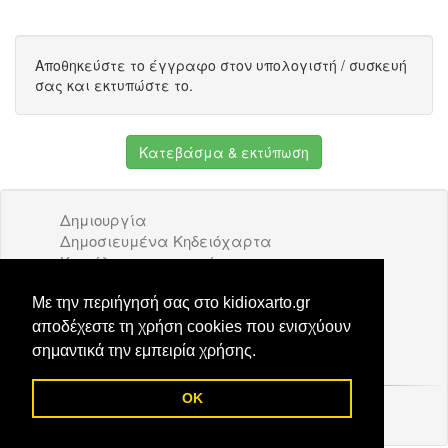
Αποθηκεύστε το έγγραφο στον υπολογιστή / συσκευή
σας και εκτυπώστε το.
Κατεβάσμα & εκτύπωση
Δημιουργία
Δημοσιευμένα Κηδειόχαρτα
Κατάλογος επιχειρήσεων
Όροι Χρήσης
Διαφήμιση
Με την περιήγησή σας στο kidioxarto.gr
Επικοινωνία
αποδέχεστε τη χρήση cookies που ενισχύουν
σημαντικά την εμπειρία χρήσης.
OK
© 2026 Kidioxarto.gr /
Επικοινωνία