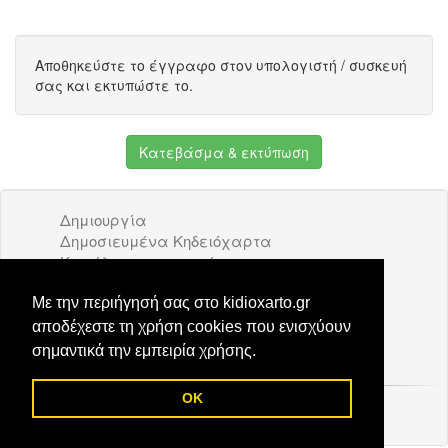
Αποθηκεύστε το έγγραφο στον υπολογιστή / συσκευή
σας και εκτυπώστε το.
Κατεβάσμα & εκτύπωση
Δημιουργία
Δημοσιευμένα Κηδειόχαρτα
Κατάλογος επιχειρήσεων
Όροι Χρήσης
Διαφήμιση
Με την περιήγησή σας στο kidioxarto.gr
Επικοινωνία
αποδέχεστε τη χρήση cookies που ενισχύουν
σημαντικά την εμπειρία χρήσης.
OK
© 2026 Kidioxarto.gr /
Επικοινωνία