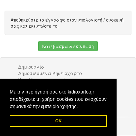
Αποθηκεύστε το έγγραφο στον υπολογιστή / συσκευή
σας και εκτυπώστε το.
Κατεβάσμα & εκτύπωση
Δημιουργία
Δημοσιευμένα Κηδειόχαρτα
Κατάλογος επιχειρήσεων
Όροι Χρήσης
Διαφήμιση
Με την περιήγησή σας στο kidioxarto.gr
Επικοινωνία
αποδέχεστε τη χρήση cookies που ενισχύουν
σημαντικά την εμπειρία χρήσης.
OK
© 2026 Kidioxarto.gr /
Επικοινωνία