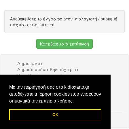
Αποθηκεύστε το έγγραφο στον υπολογιστή / συσκευή
σας και εκτυπώστε το.
Κατεβάσμα & εκτύπωση
Δημιουργία
Δημοσιευμένα Κηδειόχαρτα
Κατάλογος επιχειρήσεων
Όροι Χρήσης
Διαφήμιση
Με την περιήγησή σας στο kidioxarto.gr
Επικοινωνία
αποδέχεστε τη χρήση cookies που ενισχύουν
σημαντικά την εμπειρία χρήσης.
OK
© 2026 Kidioxarto.gr /
Επικοινωνία