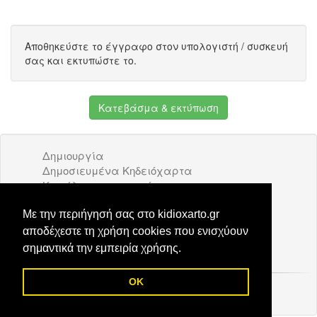
Αποθηκεύστε το έγγραφο στον υπολογιστή / συσκευή
σας και εκτυπώστε το.
Κατεβάσμα & εκτύπωση
Δημιουργία
Δημοσιευμένα Κηδειόχαρτα
Κατάλογος επιχειρήσεων
Όροι Χρήσης
Διαφήμιση
Με την περιήγησή σας στο kidioxarto.gr
Επικοινωνία
αποδέχεστε τη χρήση cookies που ενισχύουν
σημαντικά την εμπειρία χρήσης.
OK
© 2026 Kidioxarto.gr /
Επικοινωνία