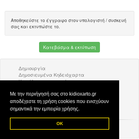
Αποθηκεύστε το έγγραφο στον υπολογιστή / συσκευή
σας και εκτυπώστε το.
Κατεβάσμα & εκτύπωση
Δημιουργία
Δημοσιευμένα Κηδειόχαρτα
Κατάλογος επιχειρήσεων
Όροι Χρήσης
Διαφήμιση
Με την περιήγησή σας στο kidioxarto.gr
Επικοινωνία
αποδέχεστε τη χρήση cookies που ενισχύουν
σημαντικά την εμπειρία χρήσης.
OK
© 2026 Kidioxarto.gr /
Επικοινωνία