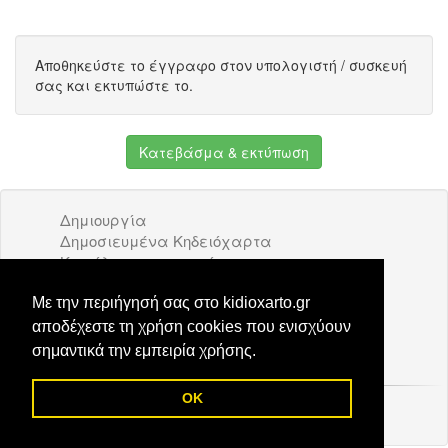
Αποθηκεύστε το έγγραφο στον υπολογιστή / συσκευή
σας και εκτυπώστε το.
Κατεβάσμα & εκτύπωση
Δημιουργία
Δημοσιευμένα Κηδειόχαρτα
Κατάλογος επιχειρήσεων
Όροι Χρήσης
Διαφήμιση
Με την περιήγησή σας στο kidioxarto.gr
Επικοινωνία
αποδέχεστε τη χρήση cookies που ενισχύουν
σημαντικά την εμπειρία χρήσης.
OK
© 2026 Kidioxarto.gr /
Επικοινωνία