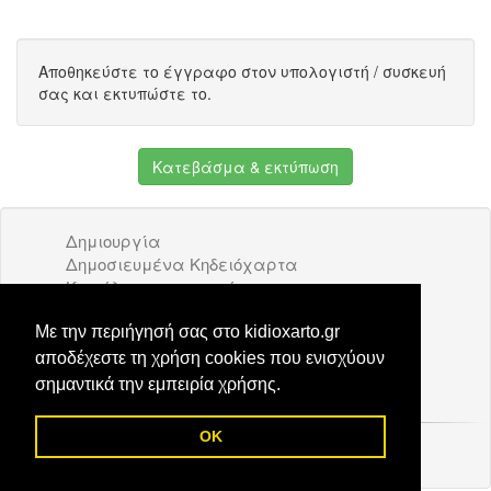
Αποθηκεύστε το έγγραφο στον υπολογιστή / συσκευή
σας και εκτυπώστε το.
Κατεβάσμα & εκτύπωση
Δημιουργία
Δημοσιευμένα Κηδειόχαρτα
Κατάλογος επιχειρήσεων
Όροι Χρήσης
Διαφήμιση
Με την περιήγησή σας στο kidioxarto.gr
Επικοινωνία
αποδέχεστε τη χρήση cookies που ενισχύουν
σημαντικά την εμπειρία χρήσης.
OK
© 2026 Kidioxarto.gr /
Επικοινωνία