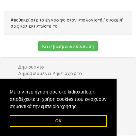
Αποθηκεύστε το έγγραφο στον υπολογιστή / συσκευή
σας και εκτυπώστε το.
Κατεβάσμα & εκτύπωση
Δημιουργία
Δημοσιευμένα Κηδειόχαρτα
Κατάλογος επιχειρήσεων
Όροι Χρήσης
Διαφήμιση
Με την περιήγησή σας στο kidioxarto.gr
Επικοινωνία
αποδέχεστε τη χρήση cookies που ενισχύουν
σημαντικά την εμπειρία χρήσης.
OK
© 2026 Kidioxarto.gr /
Επικοινωνία