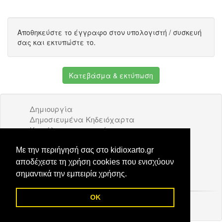
Αποθηκεύστε το έγγραφο στον υπολογιστή / συσκευή
σας και εκτυπώστε το.
Κατεβάσμα & εκτύπωση
Δημιουργία
Δημοσιευμένα Κηδειόχαρτα
Κατάλογος επιχειρήσεων
Όροι Χρήσης
Διαφήμιση
Με την περιήγησή σας στο kidioxarto.gr
Επικοινωνία
αποδέχεστε τη χρήση cookies που ενισχύουν
σημαντικά την εμπειρία χρήσης.
OK
© 2026 Kidioxarto.gr /
Επικοινωνία