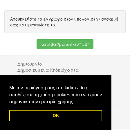
Αποθηκεύστε το έγγραφο στον υπολογιστή / συσκευή
σας και εκτυπώστε το.
Κατεβάσμα & εκτύπωση
Δημιουργία
Δημοσιευμένα Κηδειόχαρτα
Κατάλογος επιχειρήσεων
Όροι Χρήσης
Διαφήμιση
Με την περιήγησή σας στο kidioxarto.gr
Επικοινωνία
αποδέχεστε τη χρήση cookies που ενισχύουν
σημαντικά την εμπειρία χρήσης.
OK
© 2026 Kidioxarto.gr /
Επικοινωνία